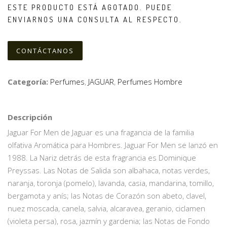
ESTE PRODUCTO ESTÁ AGOTADO. PUEDE
ENVIARNOS UNA CONSULTA AL RESPECTO.
CONTÁCTANOS
Categoría:
Perfumes
,
JAGUAR
,
Perfumes Hombre
Descripción
Jaguar For Men de Jaguar es una fragancia de la familia
olfativa Aromática para Hombres. Jaguar For Men se lanzó en
1988. La Nariz detrás de esta fragrancia es Dominique
Preyssas. Las Notas de Salida son albahaca, notas verdes,
naranja, toronja (pomelo), lavanda, casia, mandarina, tomillo,
bergamota y anís; las Notas de Corazón son abeto, clavel,
nuez moscada, canela, salvia, alcaravea, geranio, ciclamen
(violeta persa), rosa, jazmín y gardenia; las Notas de Fondo