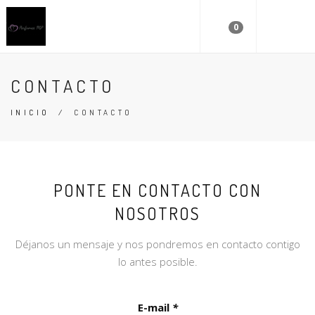
0
CONTACTO
INICIO
/
CONTACTO
PONTE EN CONTACTO CON
NOSOTROS
Déjanos un mensaje y nos pondremos en contacto contigo
lo antes posible.
E-mail
*