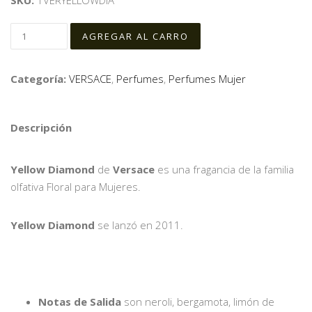
SKU:
1VERYELLOWDIA
Categoría:
VERSACE
,
Perfumes
,
Perfumes Mujer
Descripción
Yellow Diamond
de
Versace
es una fragancia de la familia
olfativa Floral para Mujeres.
Yellow Diamond
se lanzó en 2011.
Notas de Salida
son neroli, bergamota, limón de