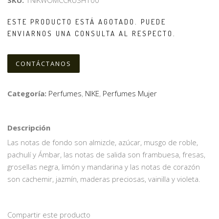
SKU:
1NIKWOMCCRUSH100
ESTE PRODUCTO ESTÁ AGOTADO. PUEDE
ENVIARNOS UNA CONSULTA AL RESPECTO.
CONTÁCTANOS
Categoría:
Perfumes
,
NIKE
,
Perfumes Mujer
Descripción
Las notas de fondo son almizcle, azúcar, musgo de roble,
pachulí y Ámbar, las notas de salida son frambuesa, fresas,
grosellas negra, limón y mandarina y las notas de corazón
son cachemir, jazmín, maderas preciosas, vainilla y violeta.
Compartir este producto