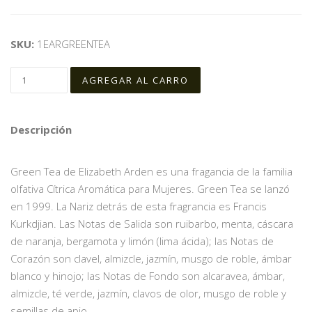
SKU:
1EARGREENTEA
Descripción
Green Tea de Elizabeth Arden es una fragancia de la familia
olfativa Cítrica Aromática para Mujeres. Green Tea se lanzó
en 1999. La Nariz detrás de esta fragrancia es Francis
Kurkdjian. Las Notas de Salida son ruibarbo, menta, cáscara
de naranja, bergamota y limón (lima ácida); las Notas de
Corazón son clavel, almizcle, jazmín, musgo de roble, ámbar
blanco y hinojo; las Notas de Fondo son alcaravea, ámbar,
almizcle, té verde, jazmín, clavos de olor, musgo de roble y
semillas de apio.