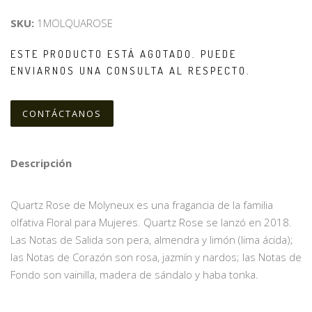
SKU:
1MOLQUAROSE
ESTE PRODUCTO ESTÁ AGOTADO. PUEDE
ENVIARNOS UNA CONSULTA AL RESPECTO.
CONTÁCTANOS
Descripción
Quartz Rose de Molyneux es una fragancia de la familia
olfativa Floral para Mujeres. Quartz Rose se lanzó en 2018.
Las Notas de Salida son pera, almendra y limón (lima ácida);
las Notas de Corazón son rosa, jazmín y nardos; las Notas de
Fondo son vainilla, madera de sándalo y haba tonka.