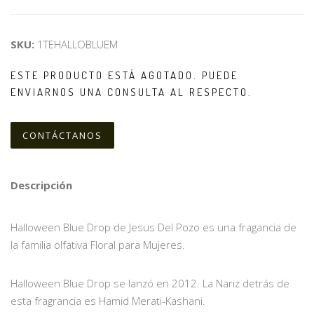
SKU:
1TEHALLOBLUEM
ESTE PRODUCTO ESTÁ AGOTADO. PUEDE
ENVIARNOS UNA CONSULTA AL RESPECTO.
CONTÁCTANOS
Descripción
Halloween Blue Drop de Jesus Del Pozo es una fragancia de
la familia olfativa Floral para Mujeres.
Halloween Blue Drop se lanzó en 2012. La Nariz detrás de
esta fragrancia es Hamid Merati-Kashani.