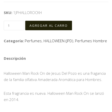
SKU:
1JPHALLOROCKH
Categoría:
Perfumes
,
HALLOWEEN (JPD)
,
Perfumes Hombre
Descripción
Halloween Man Rock On de Jesus Del Pozo es una fragancia
de la familia olfativa Amaderada Aromática para Hombres.
Esta fragrancia es nueva. Halloween Man Rock On se lanzó
en 2014.