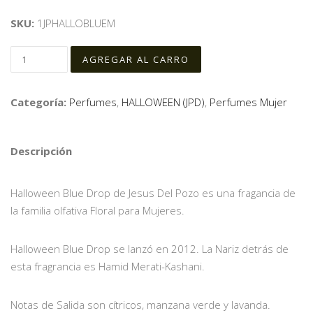
SKU:
1JPHALLOBLUEM
Categoría:
Perfumes
,
HALLOWEEN (JPD)
,
Perfumes Mujer
Descripción
Halloween Blue Drop de Jesus Del Pozo es una fragancia de
la familia olfativa Floral para Mujeres.
Halloween Blue Drop se lanzó en 2012. La Nariz detrás de
esta fragrancia es Hamid Merati-Kashani.
Notas de Salida son cítricos, manzana verde y lavanda.