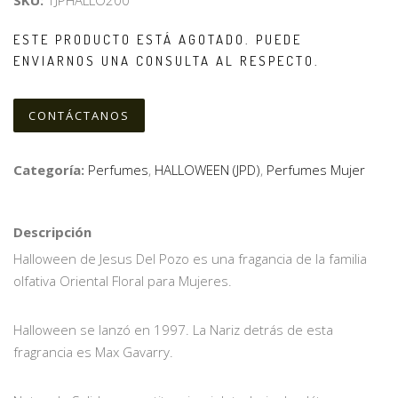
SKU:
1JPHALLO200
ESTE PRODUCTO ESTÁ AGOTADO. PUEDE
ENVIARNOS UNA CONSULTA AL RESPECTO.
CONTÁCTANOS
Categoría:
Perfumes
,
HALLOWEEN (JPD)
,
Perfumes Mujer
Descripción
Halloween de Jesus Del Pozo es una fragancia de la familia
olfativa Oriental Floral para Mujeres.
Halloween se lanzó en 1997. La Nariz detrás de esta
fragrancia es Max Gavarry.