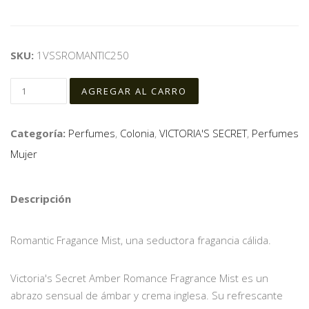
SKU:
1VSSROMANTIC250
Categoría:
Perfumes
,
Colonia
,
VICTORIA'S SECRET
,
Perfumes
Mujer
Descripción
Romantic Fragance Mist, una seductora fragancia cálida.
Victoria's Secret Amber Romance Fragrance Mist es un
abrazo sensual de ámbar y crema inglesa. Su refrescante