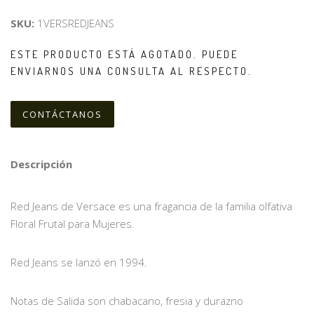
SKU:
1VERSREDJEANS
ESTE PRODUCTO ESTÁ AGOTADO. PUEDE
ENVIARNOS UNA CONSULTA AL RESPECTO.
CONTÁCTANOS
Descripción
Red Jeans de Versace es una fragancia de la familia olfativa
Floral Frutal para Mujeres.
Red Jeans se lanzó en 1994.
Notas de Salida son chabacano, fresia y durazno