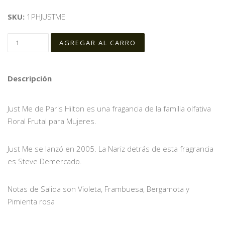
SKU:
1PHJUSTME
Descripción
Just Me de Paris Hilton es una fragancia de la familia olfativa
Floral Frutal para Mujeres.
Just Me se lanzó en 2005. La Nariz detrás de esta fragrancia
es Steve Demercado.
Notas de Salida son Violeta, Frambuesa, Bergamota y
Pimienta rosa