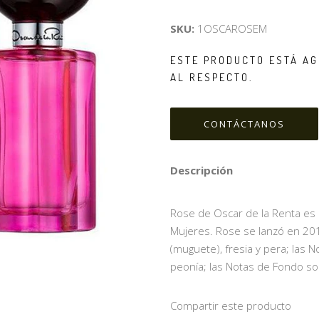
SKU:
1OSCAROSEM
ESTE PRODUCTO ESTÁ AG
AL RESPECTO.
CONTÁCTANOS
Descripción
Rose de Oscar de la Renta es un
Mujeres. Rose se lanzó en 2016
(muguete), fresia y pera; las
peonía; las Notas de Fondo so
Compartir este producto