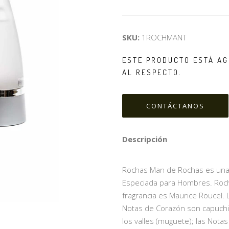
SKU:
1ROCHMANT
ESTE PRODUCTO ESTÁ AG
AL RESPECTO.
CONTÁCTANOS
Descripción
Rochas Man de Rochas es una f
Especiada para Hombres. Roch
fragrancia es Maurice Roucel. 
Notas de Corazón son capuchino
los valles (muguete); las Notas