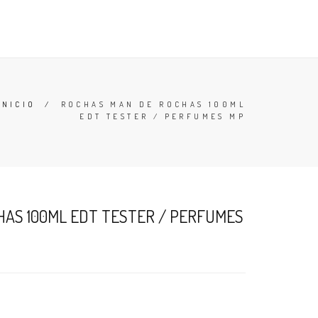
TESTERS
DESODORANTES
BUSCAR
CARRO (
0
)
INICIO
/
ROCHAS MAN DE ROCHAS 100ML
EDT TESTER / PERFUMES MP
AS 100ML EDT TESTER / PERFUMES