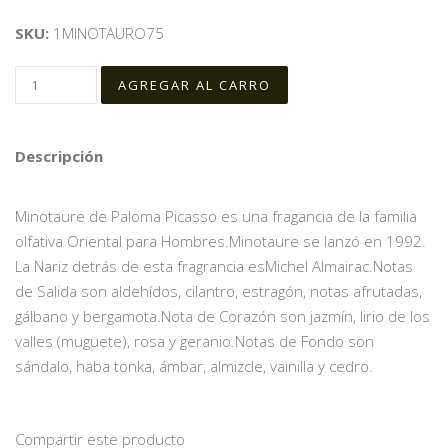
SKU:
1MINOTAURO75
Descripción
Minotaure de Paloma Picasso es una fragancia de la familia
olfativa Oriental para Hombres.Minotaure se lanzó en 1992.
La Nariz detrás de esta fragrancia esMichel Almairac.Notas
de Salida son aldehídos, cilantro, estragón, notas afrutadas,
gálbano y bergamota.Nota de Corazón son jazmín, lirio de los
valles (muguete), rosa y geranio.Notas de Fondo son
sándalo, haba tonka, ámbar, almizcle, vainilla y cedro.
Compartir este producto