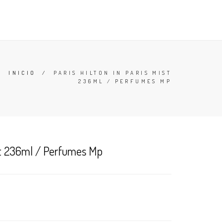
TESTERS
DESODORANTES
BUSCAR
CARRO (
0
)
INICIO
/
PARIS HILTON IN PARIS MIST
236ML / PERFUMES MP
ist 236ml / Perfumes Mp