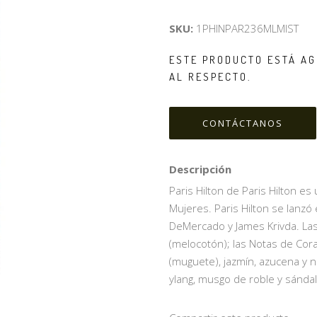
SKU:
1PHINPAR236MLMIST
ESTE PRODUCTO ESTÁ AG
AL RESPECTO.
CONTÁCTANOS
Descripción
Paris Hilton de Paris Hilton es u
Mujeres. Paris Hilton se lanzó
DeMercado y James Krivda. La
(melocotón); las Notas de Coraz
(muguete), jazmín, azucena y n
ylang, musgo de roble y sándal