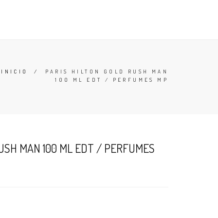
TESTERS
DESODORANTES
BUSCAR
CARRO (
0
)
INICIO
/
PARIS HILTON GOLD RUSH MAN
100 ML EDT / PERFUMES MP
USH MAN 100 ML EDT / PERFUMES