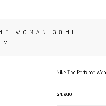
CONTACTO
BLOG
PERFUMES
COLONIA
UME WOMAN 30ML
 MP
Nike The Perfume Wom
$4.900