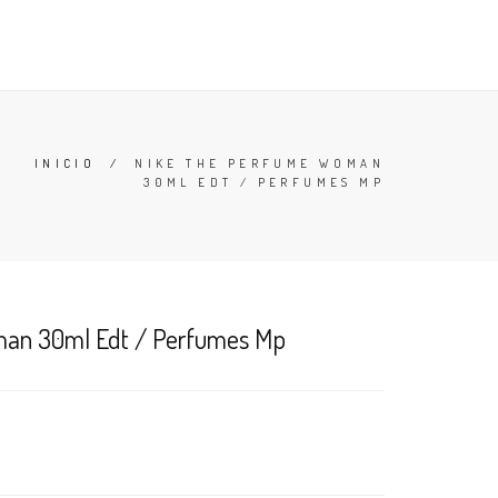
TESTERS
DESODORANTES
BUSCAR
CARRO (
0
)
INICIO
/
NIKE THE PERFUME WOMAN
30ML EDT / PERFUMES MP
an 30ml Edt / Perfumes Mp