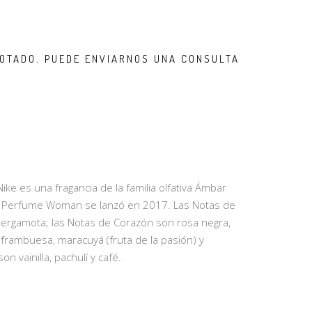
OTADO. PUEDE ENVIARNOS UNA CONSULTA
e es una fragancia de la familia olfativa Ámbar
he Perfume Woman se lanzó en 2017. Las Notas de
bergamota; las Notas de Corazón son rosa negra,
 frambuesa, maracuyá (fruta de la pasión) y
n vainilla, pachulí y café.