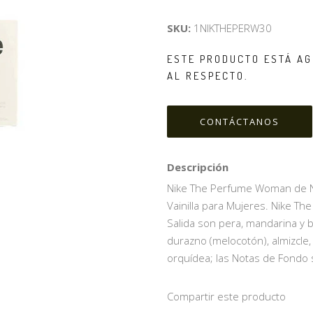
SKU:
1NIKTHEPERW30
ESTE PRODUCTO ESTÁ AG
AL RESPECTO.
CONTÁCTANOS
Descripción
Nike The Perfume Woman de Nik
Vainilla para Mujeres. Nike T
Salida son pera, mandarina y 
durazno (melocotón), almizcle,
orquídea; las Notas de Fondo so
Compartir este producto