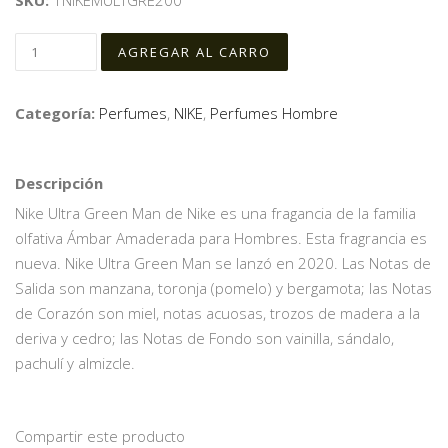
SKU:
1NIKEMULTGRE200
Categoría:
Perfumes
,
NIKE
,
Perfumes Hombre
Descripción
Nike Ultra Green Man de Nike es una fragancia de la familia
olfativa Ámbar Amaderada para Hombres. Esta fragrancia es
nueva. Nike Ultra Green Man se lanzó en 2020. Las Notas de
Salida son manzana, toronja (pomelo) y bergamota; las Notas
de Corazón son miel, notas acuosas, trozos de madera a la
deriva y cedro; las Notas de Fondo son vainilla, sándalo,
pachulí y almizcle.
Compartir este producto