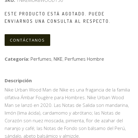
SKU:
1NIKEMURBWOOD150
ESTE PRODUCTO ESTÁ AGOTADO. PUEDE
ENVIARNOS UNA CONSULTA AL RESPECTO.
CONTÁCTANOS
Categoría:
Perfumes
,
NIKE
,
Perfumes Hombre
Descripción
Nike Urban Wood Man de Nike es una fragancia de la familia
olfativa Ámbar Fougère para Hombres. Nike Urban Wood
Man se lanzó en 2020. Las Notas de Salida son mandarina,
limón (lima ácida), cardamomo y abrótano; las Notas de
Corazón son nuez moscada, pimienta, flor de azahar del
naranjo y café; las Notas de Fondo son bálsamo del Perú,
sándalo, abeto balsámico y almizcle.