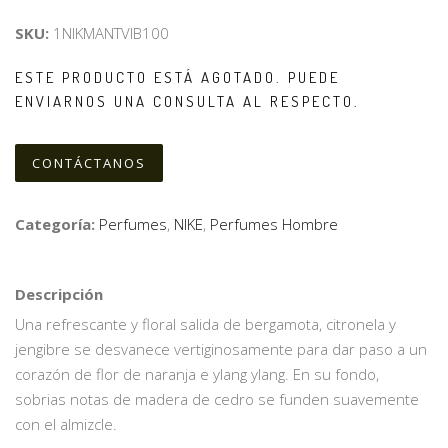
SKU:
1NIKMANTVIB100
ESTE PRODUCTO ESTÁ AGOTADO. PUEDE
ENVIARNOS UNA CONSULTA AL RESPECTO.
CONTÁCTANOS
Categoría:
Perfumes
,
NIKE
,
Perfumes Hombre
Descripción
Una refrescante y floral salida de bergamota, citronela y
jengibre se desvanece vertiginosamente para dar paso a un
corazón de flor de naranja e ylang ylang. En su fondo,
sobrias notas de madera de cedro se funden suavemente
con el almizcle.