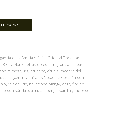
ncia de la familia olfativa Oriental Floral para
87. La Nariz detrás de esta fragrancia es Jean
son mimosa, iris, azucena, ciruela, madera del
ta, casia, jazmín y anís; las Notas de Corazón son
o, raíz de lirio, heliotropo, ylang-ylang y flor de
ndo son sándalo, almizcle, benjuí, vainilla y incienso