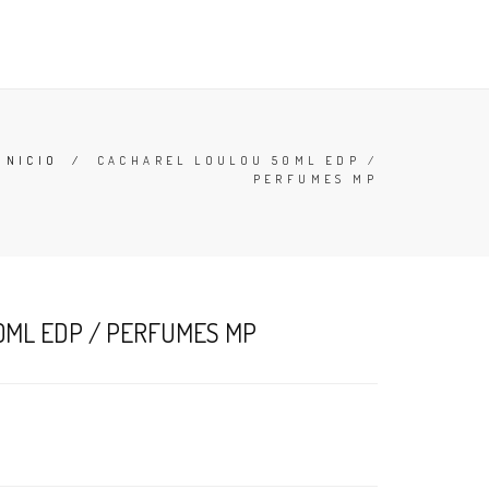
TESTERS
DESODORANTES
BUSCAR
CARRO (
0
)
INICIO
/
CACHAREL LOULOU 50ML EDP /
PERFUMES MP
0ML EDP / PERFUMES MP