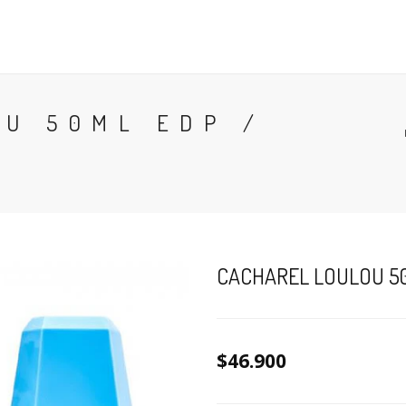
CONTACTO
BLOG
PERFUMES
COLONIA
U 50ML EDP /
CACHAREL LOULOU 5
$46.900