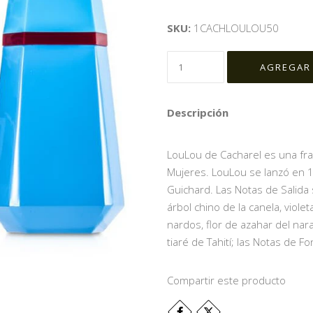
SKU:
1CACHLOULOU50
Descripción
LouLou de Cacharel es una fraga
Mujeres. LouLou se lanzó en 19
Guichard. Las Notas de Salida 
árbol chino de la canela, viole
nardos, flor de azahar del naranj
tiaré de Tahití; las Notas de Fo
Compartir este producto