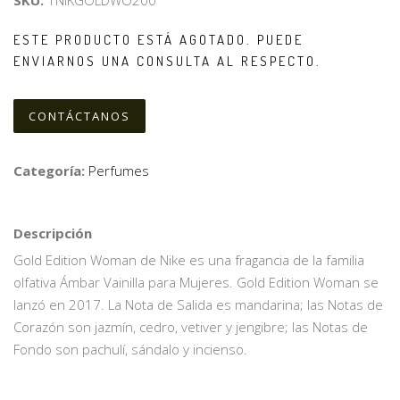
SKU:
1NIKGOLDWO200
ESTE PRODUCTO ESTÁ AGOTADO. PUEDE
ENVIARNOS UNA CONSULTA AL RESPECTO.
CONTÁCTANOS
Categoría:
Perfumes
Descripción
Gold Edition Woman de Nike es una fragancia de la familia
olfativa Ámbar Vainilla para Mujeres. Gold Edition Woman se
lanzó en 2017. La Nota de Salida es mandarina; las Notas de
Corazón son jazmín, cedro, vetiver y jengibre; las Notas de
Fondo son pachulí, sándalo y incienso.