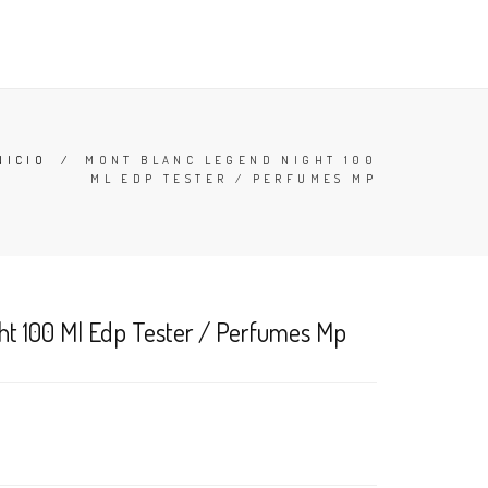
TESTERS
DESODORANTES
BUSCAR
CARRO (
0
)
NICIO
/
MONT BLANC LEGEND NIGHT 100
ML EDP TESTER / PERFUMES MP
ht 100 Ml Edp Tester / Perfumes Mp