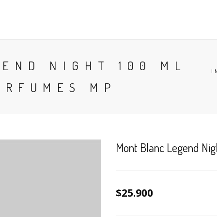
CONTACTO
BLOG
PERFUMES
COLONIA
END NIGHT 100 ML
I
ERFUMES MP
Mont Blanc Legend Nig
$25.900