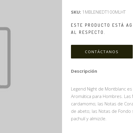
SKU:
1MBLENIEDT100MLHT
ESTE PRODUCTO ESTÁ AG
AL RESPECTO.
CONTÁCTANOS
Descripción
Legend Night de Montblanc es u
Aromática para Hombres. Las N
cardamomo; las Notas de Coraz
de abeto; las Notas de Fondo so
pachulí y almizcle.