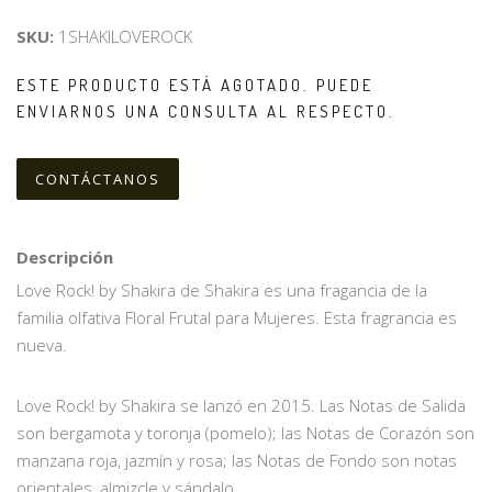
SKU:
1SHAKILOVEROCK
ESTE PRODUCTO ESTÁ AGOTADO. PUEDE
ENVIARNOS UNA CONSULTA AL RESPECTO.
CONTÁCTANOS
Descripción
Love Rock! by Shakira de Shakira es una fragancia de la
familia olfativa Floral Frutal para Mujeres. Esta fragrancia es
nueva.
Love Rock! by Shakira se lanzó en 2015. Las Notas de Salida
son bergamota y toronja (pomelo); las Notas de Corazón son
manzana roja, jazmín y rosa; las Notas de Fondo son notas
orientales, almizcle y sándalo.