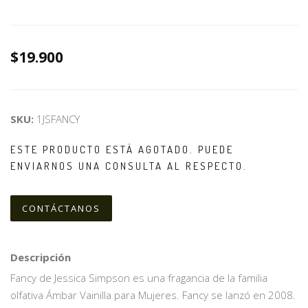
$19.900
SKU:
1JSFANCY
ESTE PRODUCTO ESTÁ AGOTADO. PUEDE
ENVIARNOS UNA CONSULTA AL RESPECTO.
CONTÁCTANOS
Descripción
Fancy de Jessica Simpson es una fragancia de la familia
olfativa Ámbar Vainilla para Mujeres. Fancy se lanzó en 2008.