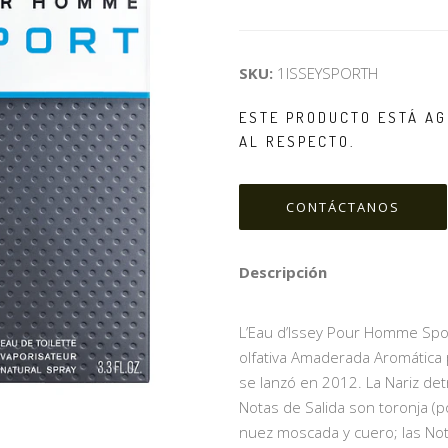
SKU:
1ISSEYSPORTH
ESTE PRODUCTO ESTÁ AG
AL RESPECTO.
CONTÁCTANOS
Descripción
L’Eau d’Issey Pour Homme Sport
olfativa Amaderada Aromática
se lanzó en 2012. La Nariz detr
Notas de Salida son toronja (
nuez moscada y cuero; las Not