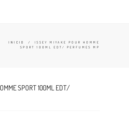
TESTERS
DESODORANTES
BUSCAR
CARRO (
0
)
INICIO
/
ISSEY MIYAKE POUR HOMME
SPORT 100ML EDT/ PERFUMES MP
HOMME SPORT 100ML EDT/