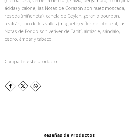
(hierba luisa, verbena de olor), salvia, bergamota, limón (lima
ácida) y calone; las Notas de Corazón son nuez moscada,
reseda (miñoneta), canela de Ceylan, geranio bourbon,
azafrán, lirio de los valles (muguete) y flor de loto azul; las
Notas de Fondo son vetiver de Tahití, almizcle, sándalo,
cedro, ámbar y tabaco.
Compartir este producto
Reseñas de Productos