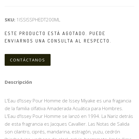
SKU:
1ISSISSPHEDT200ML
ESTE PRODUCTO ESTÁ AGOTADO. PUEDE
ENVIARNOS UNA CONSULTA AL RESPECTO.
CONTÁCTANOS
Descripción
L'Eau d'Issey Pour Homme de Issey Miyake es una fragancia
de la familia olfativa Amaderada Acuática para Hombres.
L'Eau d'Issey Pour Homme se lanzó en 1994. La Nariz detrás
de esta fragrancia es Jacques Cavallier. Las Notas de Salida
son cilantro, ciprés, mandarina, estragón, yuzu, cedrón