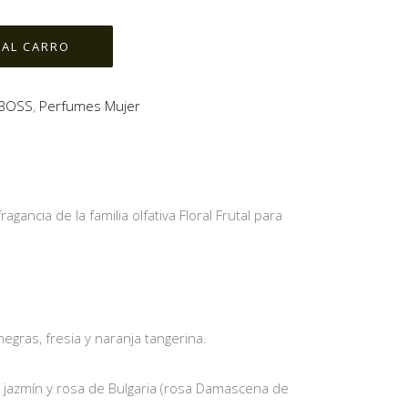
BOSS
,
Perfumes Mujer
ncia de la familia olfativa Floral Frutal para
egras, fresia y naranja tangerina.
jazmín y rosa de Bulgaria (rosa Damascena de