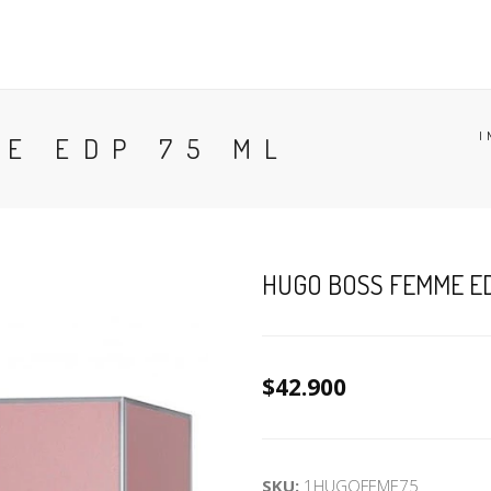
CONTACTO
BLOG
PERFUMES
COLONIA
I
E EDP 75 ML
HUGO BOSS FEMME ED
$42.900
SKU:
1HUGOFEME75