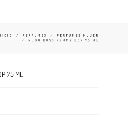
TESTERS
DESODORANTES
BUSCAR
CARRO (
0
)
NICIO
/
PERFUMES
/
PERFUMES MUJER
/
HUGO BOSS FEMME EDP 75 ML
P 75 ML