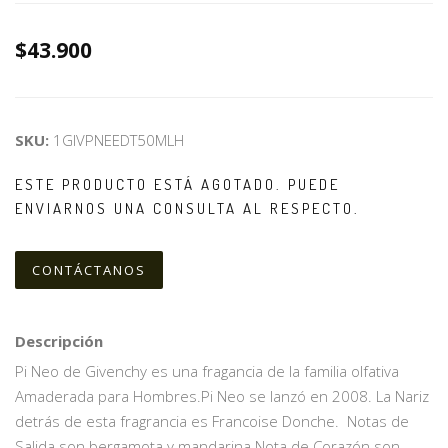
$43.900
SKU:
1GIVPNEEDT50MLH
ESTE PRODUCTO ESTÁ AGOTADO. PUEDE
ENVIARNOS UNA CONSULTA AL RESPECTO.
CONTÁCTANOS
Descripción
Pi Neo de Givenchy es una fragancia de la familia olfativa
Amaderada para Hombres.Pi Neo se lanzó en 2008. La Nariz
detrás de esta fragrancia es Francoise Donche. Notas de
Salida son bergamota y mandarina.Nota de Corazón son