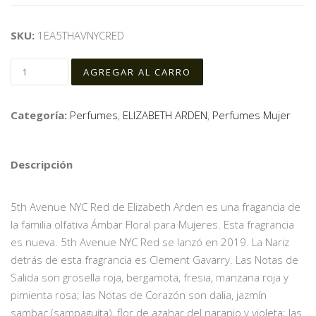
SKU:
1EA5THAVNYCRED
Categoría:
Perfumes
,
ELIZABETH ARDEN
,
Perfumes Mujer
Descripción
5th Avenue NYC Red de Elizabeth Arden es una fragancia de
la familia olfativa Ámbar Floral para Mujeres. Esta fragrancia
es nueva. 5th Avenue NYC Red se lanzó en 2019. La Nariz
detrás de esta fragrancia es Clement Gavarry. Las Notas de
Salida son grosella roja, bergamota, fresia, manzana roja y
pimienta rosa; las Notas de Corazón son dalia, jazmín
sambac (sampaguita), flor de azahar del naranjo y violeta; las