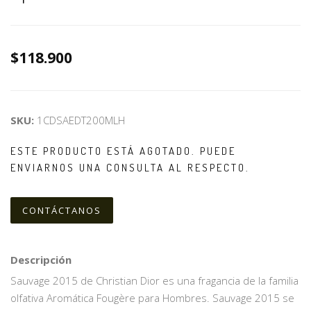
$118.900
SKU:
1CDSAEDT200MLH
ESTE PRODUCTO ESTÁ AGOTADO. PUEDE
ENVIARNOS UNA CONSULTA AL RESPECTO.
CONTÁCTANOS
Descripción
Sauvage 2015 de Christian Dior es una fragancia de la familia
olfativa Aromática Fougère para Hombres. Sauvage 2015 se