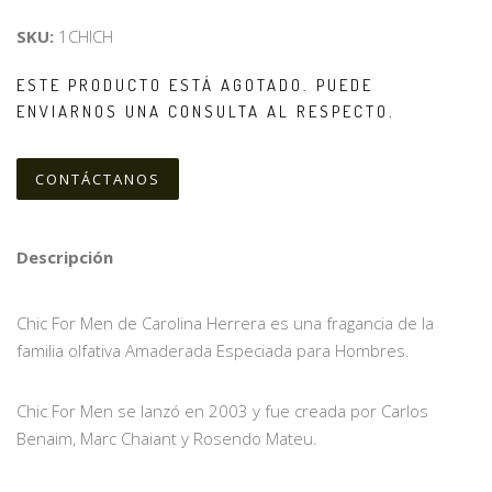
SKU:
1CHICH
ESTE PRODUCTO ESTÁ AGOTADO. PUEDE
ENVIARNOS UNA CONSULTA AL RESPECTO.
CONTÁCTANOS
Descripción
Chic For Men de Carolina Herrera es una fragancia de la
familia olfativa Amaderada Especiada para Hombres.
Chic For Men se lanzó en 2003 y fue creada por Carlos
Benaim, Marc Chaiant y Rosendo Mateu.