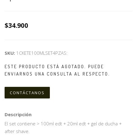
$34.900
SKU:
1CKETE100MLSET4PZAS:
ESTE PRODUCTO ESTÁ AGOTADO. PUEDE
ENVIARNOS UNA CONSULTA AL RESPECTO.
CONTÁCTANOS
Descripción
El set contiene > 100ml edt + 20ml edt + gel de ducha +
after shave.