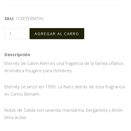
SKU:
1CKETERNITYH
Descripción
Eternity de Calvin Klein es una fragancia de la familia olfativa
Aromática Fougère para Hombres.
Eternity se lanzó en 1990. La Nariz detrás de esta fragrancia
es Carlos Benaim.
Notas de Salida son lavanda, mandarina, bergamota y limón
(lima ácida).