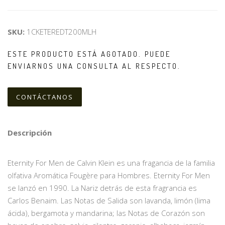
SKU:
1CKETEREDT200MLH
ESTE PRODUCTO ESTÁ AGOTADO. PUEDE
ENVIARNOS UNA CONSULTA AL RESPECTO.
CONTÁCTANOS
Descripción
Eternity For Men de Calvin Klein es una fragancia de la familia
olfativa Aromática Fougère para Hombres. Eternity For Men
se lanzó en 1990. La Nariz detrás de esta fragrancia es
Carlos Benaim. Las Notas de Salida son lavanda, limón (lima
ácida), bergamota y mandarina; las Notas de Corazón son