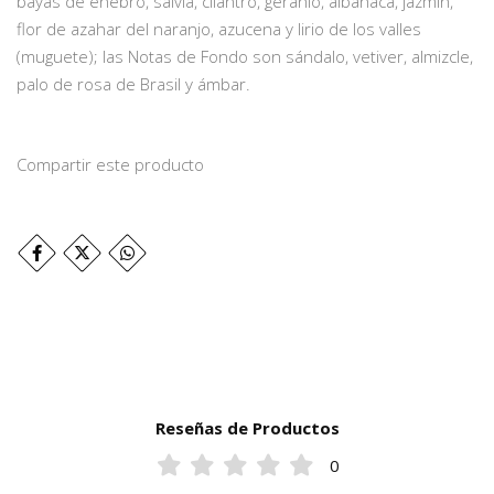
bayas de enebro, salvia, cilantro, geranio, albahaca, jazmín,
flor de azahar del naranjo, azucena y lirio de los valles
(muguete); las Notas de Fondo son sándalo, vetiver, almizcle,
palo de rosa de Brasil y ámbar.
Compartir este producto
Reseñas de Productos
0