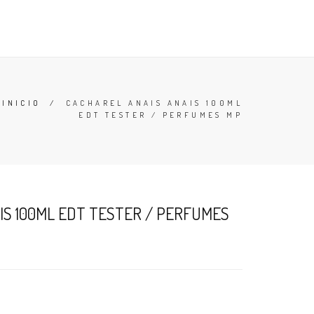
TESTERS
DESODORANTES
BUSCAR
CARRO (
0
)
INICIO
/
CACHAREL ANAIS ANAIS 100ML
EDT TESTER / PERFUMES MP
IS 100ML EDT TESTER / PERFUMES