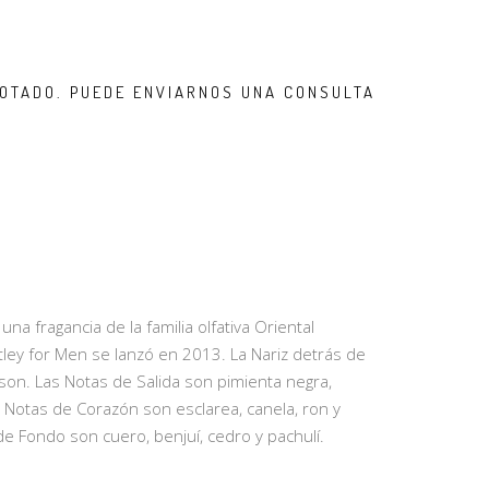
OTADO. PUEDE ENVIARNOS UNA CONSULTA
na fragancia de la familia olfativa Oriental
ey for Men se lanzó en 2013. La Nariz detrás de
rson. Las Notas de Salida son pimienta negra,
s Notas de Corazón son esclarea, canela, ron y
e Fondo son cuero, benjuí, cedro y pachulí.