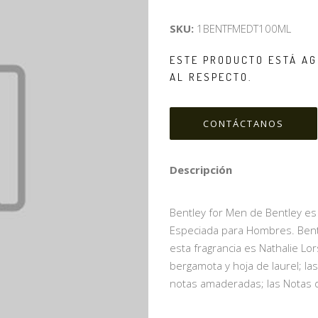
SKU:
1BENTFMEDT100ML
ESTE PRODUCTO ESTÁ AG
AL RESPECTO.
CONTÁCTANOS
Descripción
Bentley for Men de Bentley es u
Especiada para Hombres. Bentl
esta fragrancia es Nathalie Lo
bergamota y hoja de laurel; la
notas amaderadas; las Notas d