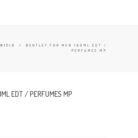
TESTERS
DESODORANTES
BUSCAR
CARRO (
0
)
INICIO
/
BENTLEY FOR MEN 100ML EDT /
PERFUMES MP
0ML EDT / PERFUMES MP