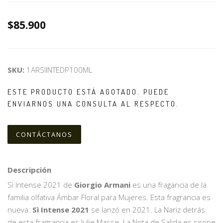
$85.900
SKU:
1ARSIINTEDP100ML
ESTE PRODUCTO ESTÁ AGOTADO. PUEDE
ENVIARNOS UNA CONSULTA AL RESPECTO.
CONTÁCTANOS
Descripción
Sì Intense 2021 de
Giorgio Armani
es una fragancia de la
familia olfativa Ámbar Floral para Mujeres. Esta fragrancia es
nueva.
Sì Intense 2021
se lanzó en 2021. La Nariz detrás
de esta fragrancia es Julie Masse. La Nota de Salida es sirope