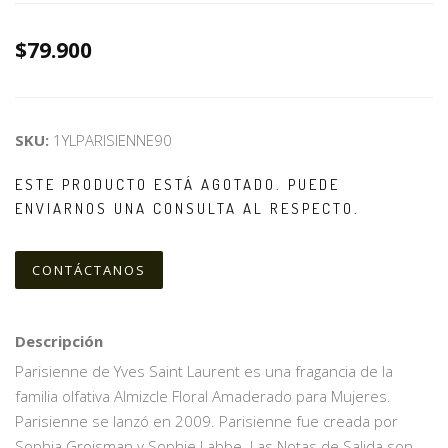
$79.900
SKU:
1YLPARISIENNE90
ESTE PRODUCTO ESTÁ AGOTADO. PUEDE
ENVIARNOS UNA CONSULTA AL RESPECTO.
CONTÁCTANOS
Descripción
Parisienne de Yves Saint Laurent es una fragancia de la
familia olfativa Almizcle Floral Amaderado para Mujeres.
Parisienne se lanzó en 2009. Parisienne fue creada por
Sophia Grojsman y Sophie Labbe. Las Notas de Salida son