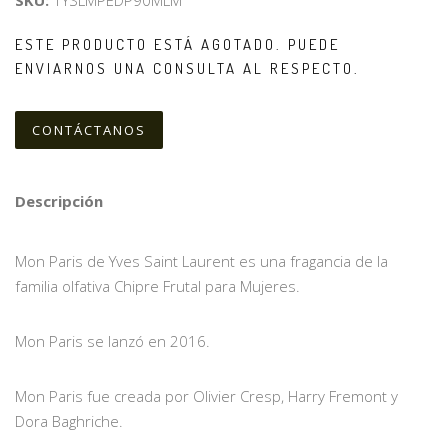
SKU:
1YSLMPEDP90MLM
ESTE PRODUCTO ESTÁ AGOTADO. PUEDE
ENVIARNOS UNA CONSULTA AL RESPECTO.
CONTÁCTANOS
Descripción
Mon Paris de Yves Saint Laurent es una fragancia de la
familia olfativa Chipre Frutal para Mujeres.
Mon Paris se lanzó en 2016.
Mon Paris fue creada por Olivier Cresp, Harry Fremont y
Dora Baghriche.