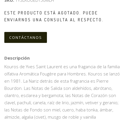
SKU:
1YSLKOUEDT50MLH
ESTE PRODUCTO ESTÁ AGOTADO. PUEDE
ENVIARNOS UNA CONSULTA AL RESPECTO.
CONTÁCTANOS
Descripción
Kouros de Yves Saint Laurent es una fragancia de la familia
olfativa Aromática Fougère para Hombres. Kouros se lanzó
en 1981. La Nariz detrás de esta fragrancia es Pierre
Bourdon. Las Notas de Salida son aldehídos, abrótano,
cilantro, esclarea y bergamota; las Notas de Corazón son
clavel, pachulí, canela, raíz de lirio, jazmín, vetiver y geranio;
las Notas de Fondo son miel, cuero, haba tonka, ámbar,
almizcle, algalia (civet), musgo de roble y vainilla