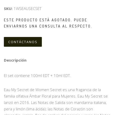
SKU:
1WSEAUSECSET
ESTE PRODUCTO ESTÁ AGOTADO. PUEDE
ENVIARNOS UNA CONSULTA AL RESPECTO.
CONTÁCTANOS
Descripción
El set contiene 100ml EDT + 10ml EDT.
Eau My Secret de Women Secret es una fragancia de la
familia olfativa Ámbar Floral para Mujeres. Eau My Secret se
lanzó en 2016. Las Notas de Salida son mandarina italiana,
pera y limón (lima ácida); las Notas de Corazón son