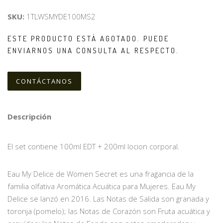
SKU:
1TLWSMYDE100MS2
ESTE PRODUCTO ESTÁ AGOTADO. PUEDE
ENVIARNOS UNA CONSULTA AL RESPECTO.
CONTÁCTANOS
Descripción
El set contiene 100ml EDT + 200ml locion corporal.
Eau My Delice de Women Secret es una fragancia de la
familia olfativa Aromática Acuática para Mujeres. Eau My
Delice se lanzó en 2016. Las Notas de Salida son granada y
toronja (pomelo); las Notas de Corazón son Fruta acuática y