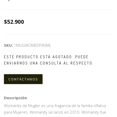
$52.900
SKU:
1MUGWOMEDP80ML
ESTE PRODUCTO ESTÁ AGOTADO. PUEDE
ENVIARNOS UNA CONSULTA AL RESPECTO.
CONTÁCTANOS
Descripción
Womanity de Mugler es una fragancia de la familia olfativa
para Mujeres. Womanity se lanzó en 2010. Womanity fue