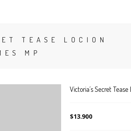
CONTACTO
BLOG
PERFUMES
COLONIA
RET TEASE LOCION
MES MP
Victoria´s Secret Teas
$13.900