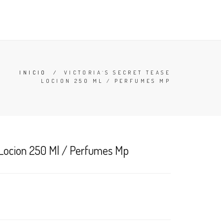
TESTERS
DESODORANTES
BUSCAR
CARRO (
0
)
INICIO
/
VICTORIA´S SECRET TEASE
LOCION 250 ML / PERFUMES MP
e Locion 250 Ml / Perfumes Mp