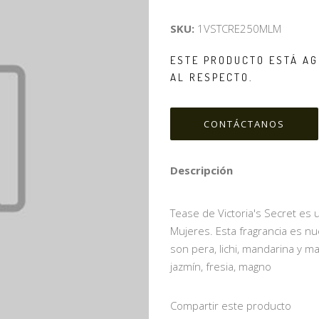
SKU:
1VSTCRE250MLM
ESTE PRODUCTO ESTÁ AG
AL RESPECTO.
CONTÁCTANOS
Descripción
Tease de Victoria's Secret es un
Mujeres. Esta fragrancia es n
son pera, lichi, mandarina y m
jazmín, fresia, magno
Compartir este producto