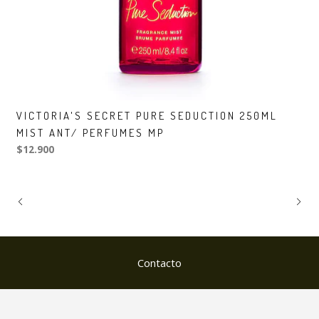
VICTORIA'S SECRET PURE SEDUCTION 250ML
MIST ANT/ PERFUMES MP
$12.900
Contacto