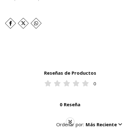
Reseñas de Productos
0
0 Reseña
Ordenar por:
Más Reciente