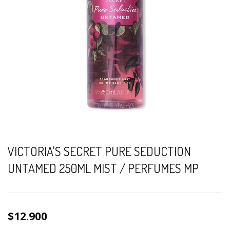
VICTORIA'S SECRET PURE SEDUCTION
UNTAMED 250ML MIST / PERFUMES MP
$12.900