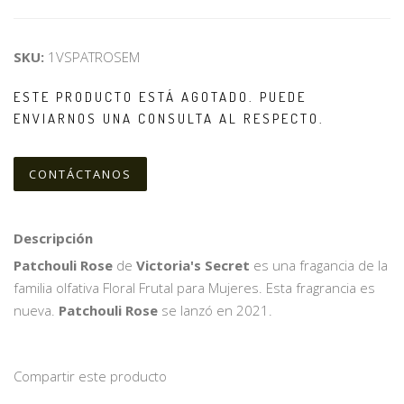
SKU:
1VSPATROSEM
ESTE PRODUCTO ESTÁ AGOTADO. PUEDE
ENVIARNOS UNA CONSULTA AL RESPECTO.
CONTÁCTANOS
Descripción
Patchouli Rose
de
Victoria's Secret
es una fragancia de la
familia olfativa Floral Frutal para Mujeres. Esta fragrancia es
nueva.
Patchouli Rose
se lanzó en 2021.
Compartir este producto