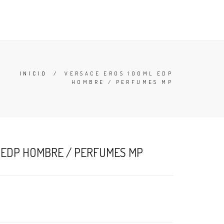
TESTERS
DESODORANTES
BUSCAR
CARRO (
0
)
INICIO
/
VERSACE EROS 100ML EDP
HOMBRE / PERFUMES MP
 EDP HOMBRE / PERFUMES MP